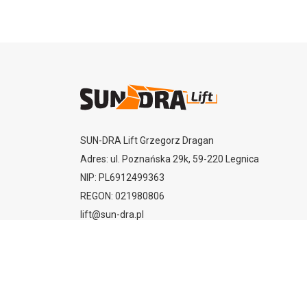
SUN-DRA Lift Grzegorz Dragan
Adres: ul. Poznańska 29k, 59-220 Legnica
NIP: PL6912499363
REGON: 021980806
lift@sun-dra.pl
+48 513 767 514