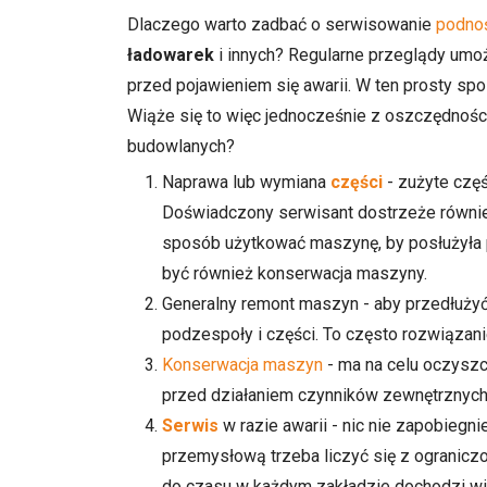
Dlaczego warto zadbać o serwisowanie
podno
ładowarek
i innych? Regularne przeglądy umoż
przed pojawieniem się awarii. W ten prosty s
Wiąże się to więc jednocześnie z oszczędnoś
budowlanych?
Naprawa lub wymiana
części
- zużyte czę
Doświadczony serwisant dostrzeże równie
sposób użytkować maszynę, by posłużyła 
być również konserwacja maszyny.
Generalny remont maszyn - aby przedłuży
podzespoły i części. To często rozwiązani
Konserwacja maszyn
- ma na celu oczyszc
przed działaniem czynników zewnętrznych
Serwis
w razie awarii - nic nie zapobieg
przemysłową trzeba liczyć się z ogranic
do czasu w każdym zakładzie dochodzi wię