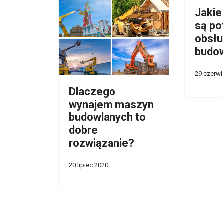
Jakie
są po
obsłu
budo
29 czerwi
Dlaczego
wynajem maszyn
budowlanych to
dobre
rozwiązanie?
20 lipiec 2020