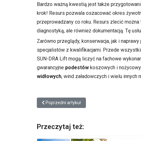
Bardzo ważną kwestią jest także przygotowan
krok! Resurs pozwala oszacować okres żywotnoś
przeprowadzany co roku. Resurs zlecić można fi
diagnostyką, ale również dokumentacją. Tę usł
Zarówno przeglądy, konserwacja, jak i napra
specjalistów z kwalifikacjami. Przede wszystk
SUN-DRA Lift mogą liczyć na fachowe wykona
gwarancyjne
podestów
koszowych i nożycowy
widłowych
, wind załadowczych i wielu innych
Poprzedni artykuł: Kilka słów o badaniach techni
Poprzedni artykuł
Przeczytaj też: