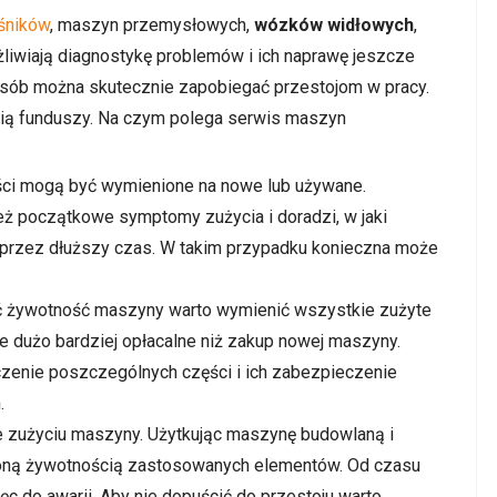
śników
, maszyn przemysłowych,
wózków widłowych
,
liwiają diagnostykę problemów i ich naprawę jeszcze
posób można skutecznie zapobiegać przestojom w pracy.
cią funduszy. Na czym polega serwis maszyn
ści mogą być wymienione na nowe lub używane.
ż początkowe symptomy zużycia i doradzi, w jaki
przez dłuższy czas. W takim przypadku konieczna może
ć żywotność maszyny warto wymienić wszystkie zużyte
e dużo bardziej opłacalne niż zakup nowej maszyny.
zenie poszczególnych części i ich zabezpieczenie
.
nie zużyciu maszyny. Użytkując maszynę budowlaną i
zoną żywotnością zastosowanych elementów. Od czasu
c do awarii. Aby nie dopuścić do przestoju warto