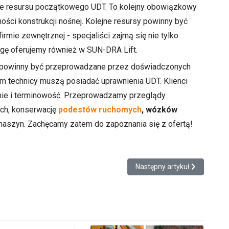
ie resursu początkowego UDT. To kolejny obowiązkowy
ci konstrukcji nośnej. Kolejne resursy powinny być
rmie zewnętrznej - specjaliści zajmą się nie tylko
ugę oferujemy również w SUN-DRA Lift.
wy powinny być przeprowadzane przez doświadczonych
im technicy muszą posiadać uprawnienia UDT. Klienci
nie i terminowość. Przeprowadzamy przeglądy
ch, konserwację
podestów ruchomych
, wózków
 maszyn. Zachęcamy zatem do zapoznania się z ofertą!
cznych UDT
Następny artykuł: Dlaczego
Następny artykuł